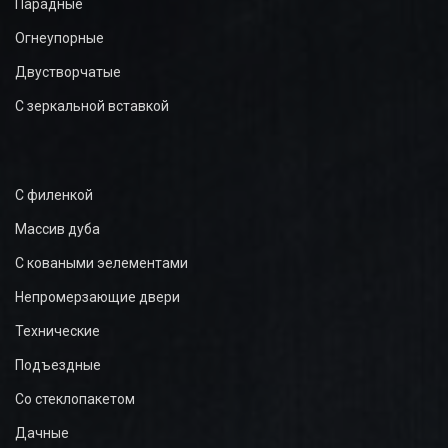
Парадные
Огнеупорные
Двустворчатые
С зеркальной вставкой
С филенкой
Массив дуба
С коваными эелементами
Непромерзающие двери
Технические
Подъездные
Со стеклопакетом
Дачные